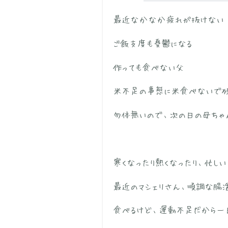
最近なかなか疲れが抜けない
ご飯支度も憂鬱になる
作っても食べない父
米不足の事態に
米食
べないで
勿体無いので、次の日の母ちゃ
寒くなったり熱くなったり、忙し
最近の
マシェリ
さん、順調な腸活
食べるけど、運動不足だから一