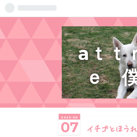
aｔｔ
ｅ 
2025
-
06
07
イチゴとほう