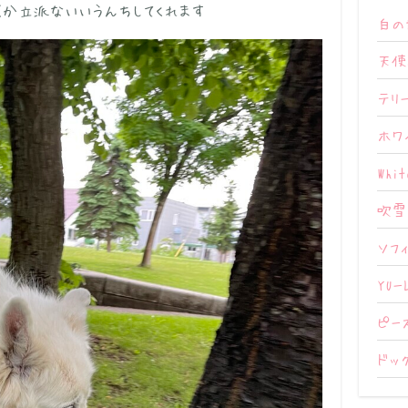
か立派ないいうんちしてくれます
白の
天使
テリ
ホワ
Whi
吹雪
ソフ
YUー
ピー
ドッ