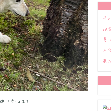
暑さ
30
暑
再
庭
狩りを楽しめます