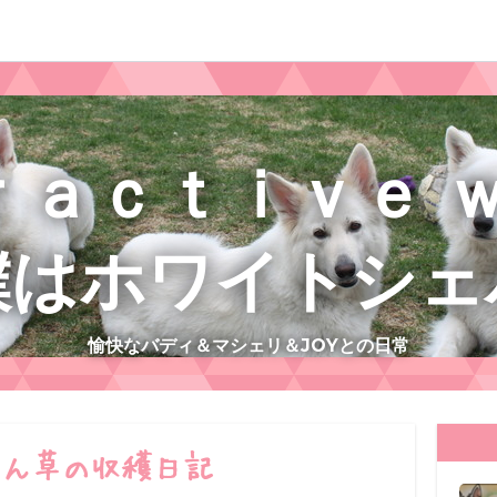
ｒａｃｔｉｖｅ 
僕はホワイトシェ
愉快なバディ＆マシェリ＆JOYとの日常
れん草の収穫日記