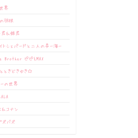
世界
の羽根
ー君＆銀君
イトシェパードと二人の夢ー海ー
te Brother ピピ&MAX
とときどきゆき☆
ィーの世界
LALA
ス＆コナン
グズバズ