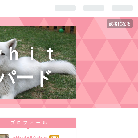
読者になる
ｗｈｉｔ
パード
プロフィール
id:buhi84shin