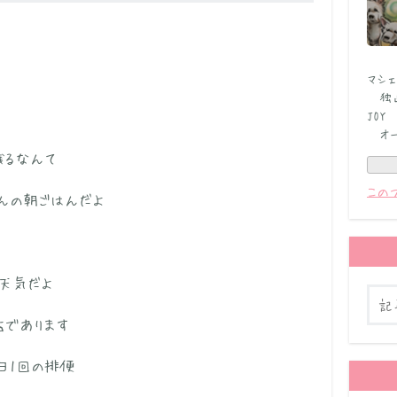
マシェ
独占
JOY
オー
残るなんて
この
んの朝ごはんだよ
い天気だよ
であります
日1回の排便