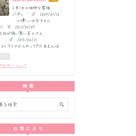
はて
なブ
２男1女の愉快な家族
ログ
バディ ♂ 2009/01/16
Pro
心優しいお兄ちゃん
リ ♀ 2012/01/07
欲が強い賢い美人さん
 ♂ 2015/06/21
ストラリアからやってきた甘えん坊
ブログについて
検索
お気に入り